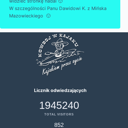
widzieć stronkę nadal 🙂
W szczególności Panu Dawidowi K. z Mińska
Mazowieckiego 🙂
Licznik odwiedzających
1945240
TOTAL VISITORS
852