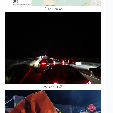
Ślad Trasy
W korku 🙁