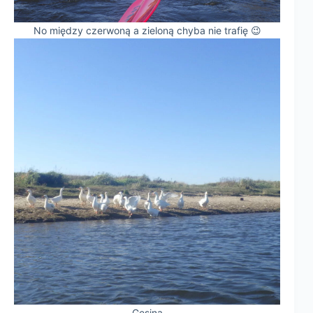
No między czerwoną a zieloną chyba nie trafię 😉
Gęsina