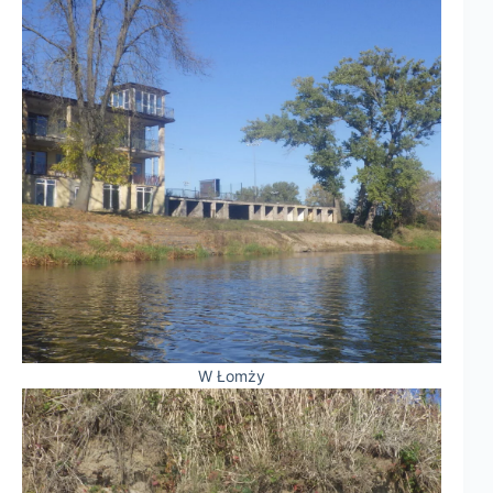
W Łomży