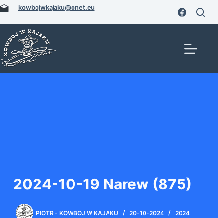
Przejdź
kowbojwkajaku@onet.eu
do
treści
2024-10-19 Narew (875)
PIOTR - KOWBOJ W KAJAKU
20-10-2024
2024