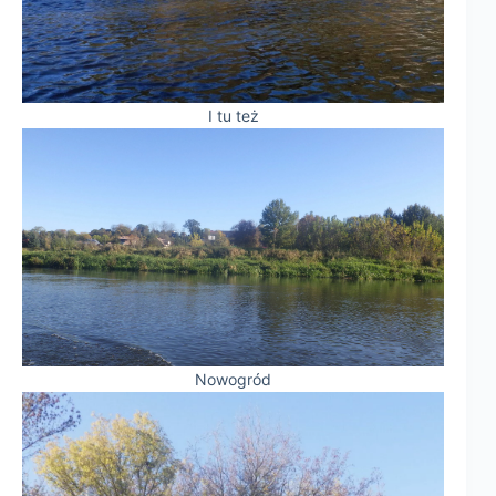
I tu też
Nowogród