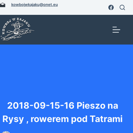
Przejdź
kowbojwkajaku@onet.eu
do
treści
2018-09-15-16 Pieszo na
Rysy , rowerem pod Tatrami