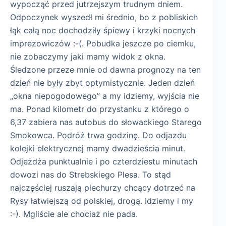
wypocząć przed jutrzejszym trudnym dniem.
Odpoczynek wyszedł mi średnio, bo z pobliskich
łąk całą noc dochodziły śpiewy i krzyki nocnych
imprezowiczów :-(. Pobudka jeszcze po ciemku,
nie zobaczymy jaki mamy widok z okna.
Śledzone przeze mnie od dawna prognozy na ten
dzień nie były zbyt optymistycznie. Jeden dzień
„okna niepogodowego” a my idziemy, wyjścia nie
ma. Ponad kilometr do przystanku z którego o
6,37 zabiera nas autobus do słowackiego Starego
Smokowca. Podróż trwa godzinę. Do odjazdu
kolejki elektrycznej mamy dwadzieścia minut.
Odjeżdża punktualnie i po czterdziestu minutach
dowozi nas do Strebskiego Plesa. To stąd
najczęściej ruszają piechurzy chcący dotrzeć na
Rysy łatwiejszą od polskiej, drogą. Idziemy i my
:-). Mgliście ale chociaż nie pada.