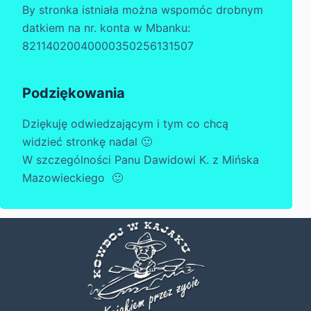
By stronka istniała można wspomóc drobnym
datkiem na nr. konta w Mbanku:
82114020040000350256131507
Podziękowania
Dziękuję odwiedzającym i tym co chcą
widzieć stronkę nadal 🙂
W szczególności Panu Dawidowi K. z Mińska
Mazowieckiego 🙂