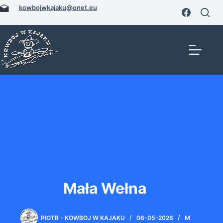
Przejdź
kowbojwkajaku@onet.eu
do
treści
Mała Wełna
PIOTR - KOWBOJ W KAJAKU
06-05-2026
M