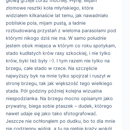
głową grzeje coraz mocniej. Płynę. Mijam
złomowe resztki koła młyńskiego, które
widziałem kilkanaście lat temu, jak nawadniało
pobliskie pola, mijam pustą, a ładnie
rozbudowaną przystań z wieloma parasolami pod
którymi nikogo dziś nie ma. W samo południe
jestem obok miejsca w którym co roku spotykam,
stado kudłatych krów rasy szkockiej, i nie tylko
krów, byki też były :-). I tym razem nie tylko na
brzegu, całe stado w rzece. Na szczęście
najwyższy byk na mnie tylko spojrzał i ruszył w
stronę brzegu, tak jak większość tego wielkiego
stada. Pół godziny później kolejna wizualna
niespodzianka. Na brzegu mocno opisanym jako
prywatny, biega sobie ptaszek – dudek, którego
nawet udaje się jako tako sfotografować.
Jeszcze nie ochłonąłem po dudku, bo to dla mnie
nie codzienny widok, a tu na niebie krąży wokół