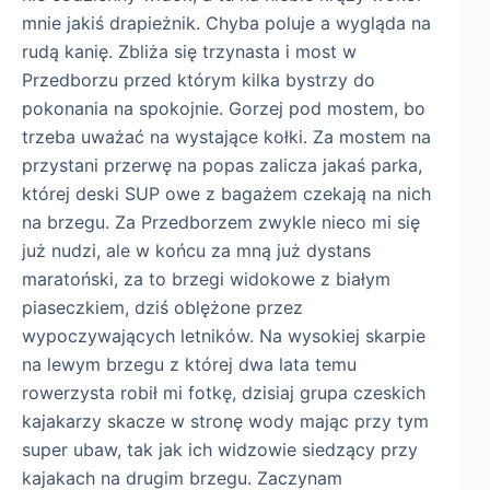
mnie jakiś drapieżnik. Chyba poluje a wygląda na
rudą kanię. Zbliża się trzynasta i most w
Przedborzu przed którym kilka bystrzy do
pokonania na spokojnie. Gorzej pod mostem, bo
trzeba uważać na wystające kołki. Za mostem na
przystani przerwę na popas zalicza jakaś parka,
której deski SUP owe z bagażem czekają na nich
na brzegu. Za Przedborzem zwykle nieco mi się
już nudzi, ale w końcu za mną już dystans
maratoński, za to brzegi widokowe z białym
piaseczkiem, dziś oblężone przez
wypoczywających letników. Na wysokiej skarpie
na lewym brzegu z której dwa lata temu
rowerzysta robił mi fotkę, dzisiaj grupa czeskich
kajakarzy skacze w stronę wody mając przy tym
super ubaw, tak jak ich widzowie siedzący przy
kajakach na drugim brzegu. Zaczynam