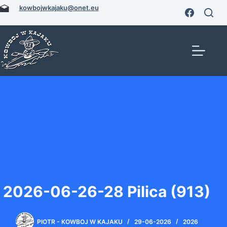
Przejdź
kowbojwkajaku@onet.eu
do
treści
2026-06-26-28 Pilica (913)
PIOTR - KOWBOJ W KAJAKU
29-06-2026
2026