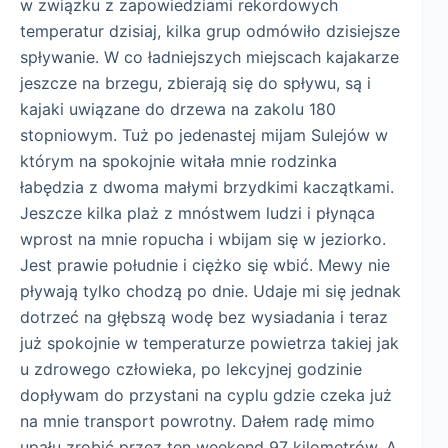
w związku z zapowiedziami rekordowych
temperatur dzisiaj, kilka grup odmówiło dzisiejsze
spływanie. W co ładniejszych miejscach kajakarze
jeszcze na brzegu, zbierają się do spływu, są i
kajaki uwiązane do drzewa na zakolu 180
stopniowym. Tuż po jedenastej mijam Sulejów w
którym na spokojnie witała mnie rodzinka
łabędzia z dwoma małymi brzydkimi kaczątkami.
Jeszcze kilka plaż z mnóstwem ludzi i płynąca
wprost na mnie ropucha i wbijam się w jeziorko.
Jest prawie południe i ciężko się wbić. Mewy nie
pływają tylko chodzą po dnie. Udaje mi się jednak
dotrzeć na głębszą wodę bez wysiadania i teraz
już spokojnie w temperaturze powietrza takiej jak
u zdrowego człowieka, po lekcyjnej godzinie
dopływam do przystani na cyplu gdzie czeka już
na mnie transport powrotny. Dałem radę mimo
upału zrobić przez ten weekend 97 kilometrów. A