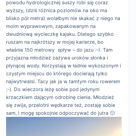
powodu hydrologicznej suszy robi się coraz
wyższy, (dziś różnica poziomów na oko ma
blisko pół metra) wolałbym nie skakać z niego na
moim wyprawowym, zapakowanym na
dwudniową wycieczkę kajaku. Dlatego szybko
ruszam na najkrótszy w mojej karierze, bo
właśnie 150 metrowy spływ – do jazu :-). Tam
przyjazna młodzież zażywa uroków słonka i
płynącej wody. Korzystają w ładnie wykoszonym i
czystym miejscu do którego docierają tylko
najwytrwalsi. Tacy jak ja w tamtym roku rowerem
;-). Do wieczora leżę sobie pod jedynym
krzaczkiem dającym odrobinę cienia. Młodzież
się zwija, przelotni wędkarze też, zostaję sobie
sam, i mogę spokojnie odpoczywać do jutra 🙂