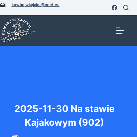
Przejdź
kowbojwkajaku@onet.eu
do
treści
2025-11-30 Na stawie
Kajakowym (902)