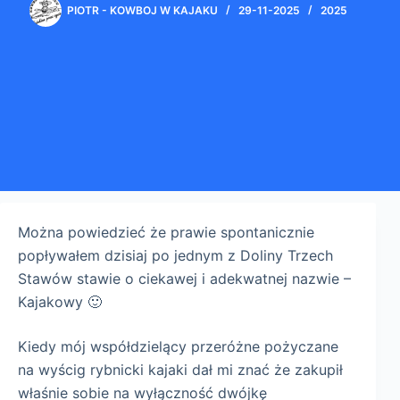
PIOTR - KOWBOJ W KAJAKU
29-11-2025
2025
Można powiedzieć że prawie spontanicznie
popływałem dzisiaj po jednym z Doliny Trzech
Stawów stawie o ciekawej i adekwatnej nazwie –
Kajakowy 🙂
Kiedy mój współdzielący przeróżne pożyczane
na wyścig rybnicki kajaki dał mi znać że zakupił
właśnie sobie na wyłączność dwójkę