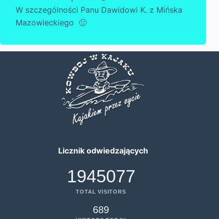
W szczególności Panu Dawidowi K. z Mińska
Mazowieckiego 🙂
Licznik odwiedzających
1945077
TOTAL VISITORS
689