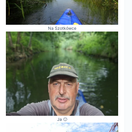
Na Szotkówce
Ja 🙂