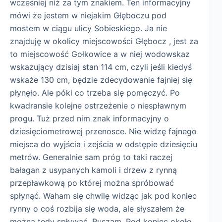
wcześniej niż za tym znakiem. Ten informacyjny
mówi że jestem w niejakim Głęboczu pod
mostem w ciągu ulicy Sobieskiego. Ja nie
znajduję w okolicy miejscowości Głębocz , jest za
to miejscowość Gołkowice a w niej wodowskaz
wskazujący dzisiaj stan 114 cm, czyli jeśli kiedyś
wskaże 130 cm, będzie zdecydowanie fajniej się
płynęło. Ale póki co trzeba się pomęczyć. Po
kwadransie kolejne ostrzeżenie o niespławnym
progu. Tuż przed nim znak informacyjny o
dziesięciometrowej przenosce. Nie widzę fajnego
miejsca do wyjścia i zejścia w odstępie dziesięciu
metrów. Generalnie sam próg to taki raczej
bałagan z usypanych kamoli i drzew z rynną
przepławkową po której można spróbować
spłynąć. Waham się chwilę widząc jak pod koniec
rynny o coś rozbija się woda, ale słyszałem że
można tędy spływać. Ruszam. Pod koniec około