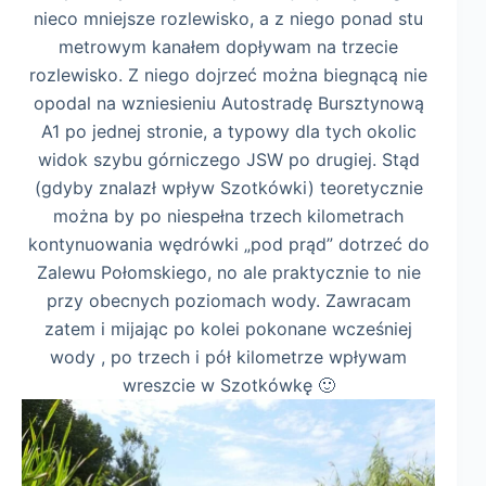
nieco mniejsze rozlewisko, a z niego ponad stu
metrowym kanałem dopływam na trzecie
rozlewisko. Z niego dojrzeć można biegnącą nie
opodal na wzniesieniu Autostradę Bursztynową
A1 po jednej stronie, a typowy dla tych okolic
widok szybu górniczego JSW po drugiej. Stąd
(gdyby znalazł wpływ Szotkówki) teoretycznie
można by po niespełna trzech kilometrach
kontynuowania wędrówki „pod prąd” dotrzeć do
Zalewu Połomskiego, no ale praktycznie to nie
przy obecnych poziomach wody. Zawracam
zatem i mijając po kolei pokonane wcześniej
wody , po trzech i pół kilometrze wpływam
wreszcie w Szotkówkę 🙂