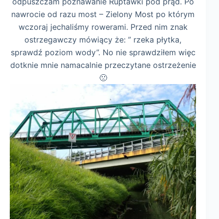
odpuszczam poznawanie Ruptawki pod prąd. Po
nawrocie od razu most – Zielony Most po którym
wczoraj jechaliśmy rowerami. Przed nim znak
ostrzegawczy mówiący że: ” rzeka płytka,
sprawdź poziom wody”. No nie sprawdziłem więc
dotknie mnie namacalnie przeczytane ostrzeżenie
🙁