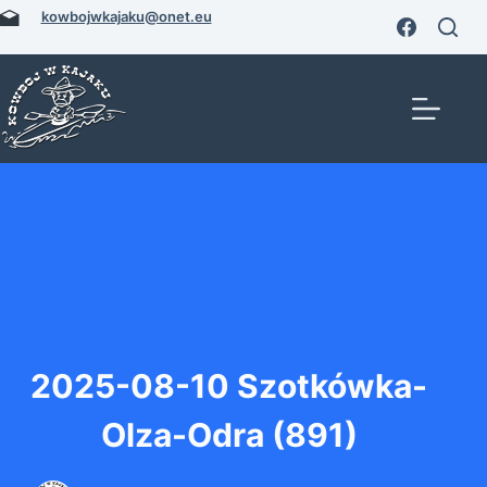
Przejdź
kowbojwkajaku@onet.eu
do
treści
2025-08-10 Szotkówka-
Olza-Odra (891)