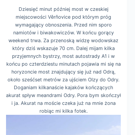
Dziesięć minut później most w czeskiej
miejscowości Věrňovice pod którym próg
wymagający obnoszenia. Przed nim sporo
namiotów i biwakowiczów. W końcu gorący
weekend trwa. Za przenoską widzę wodowskaz
który dziś wskazuje 70 cm. Dalej mijam kilka
przyjemnych bystrzy, most autostrady A1 i w
końcu po czterdziestu minutach pojawia mi się na
horyzoncie most znajdujący się już nad Odrą,
około sześćset metrów za ujściem Olzy do Odry.
Doganiam kilkanaście kajaków kończących
akurat spływ meandrami Odry. Pora bym skończył
i ja. Akurat na moście czeka już na mnie żona
robiąc mi kilka fotek.