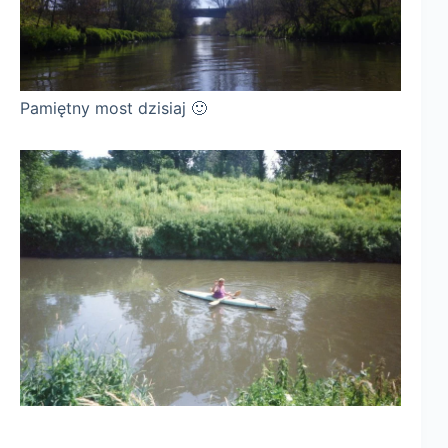
Pamiętny most dzisiaj 🙂