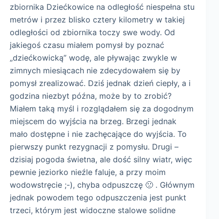
zbiornika Dziećkowice na odległość niespełna stu
metrów i przez blisko cztery kilometry w takiej
odległości od zbiornika toczy swe wody. Od
jakiegoś czasu miałem pomysł by poznać
„dziećkowicką” wodę, ale pływając zwykle w
zimnych miesiącach nie zdecydowałem się by
pomysł zrealizować. Dziś jednak dzień ciepły, a i
godzina niezbyt późna, może by to zrobić?
Miałem taką myśl i rozglądałem się za dogodnym
miejscem do wyjścia na brzeg. Brzegi jednak
mało dostępne i nie zachęcające do wyjścia. To
pierwszy punkt rezygnacji z pomysłu. Drugi –
dzisiaj pogoda świetna, ale dość silny wiatr, więc
pewnie jeziorko nieźle faluje, a przy moim
wodowstręcie ;-), chyba odpuszczę 🙁 . Głównym
jednak powodem tego odpuszczenia jest punkt
trzeci, którym jest widoczne stalowe solidne