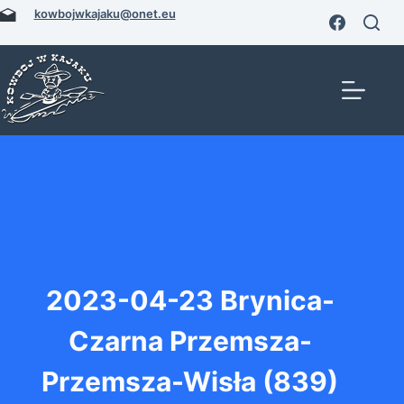
Przejdź
kowbojwkajaku@onet.eu
do
treści
2023-04-23 Brynica-
Czarna Przemsza-
Przemsza-Wisła (839)