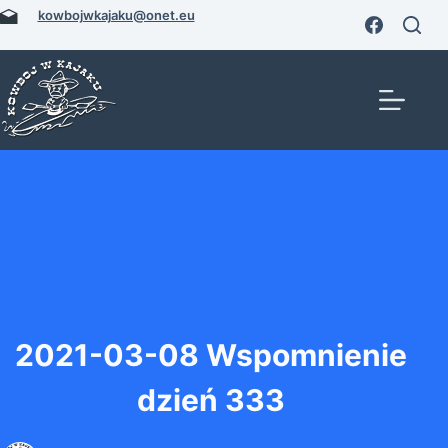
Przejdź
kowbojwkajaku@onet.eu
do
treści
2021-03-08 Wspomnienie
dzień 333