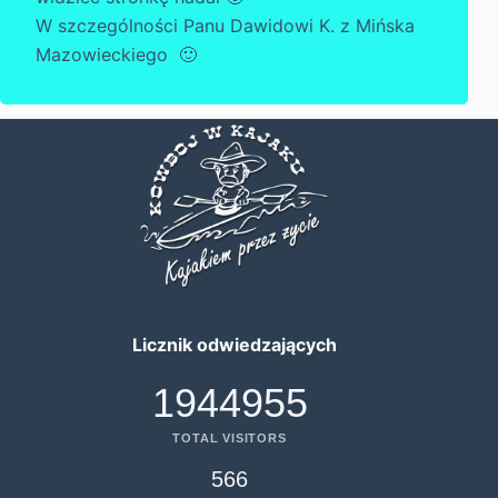
W szczególności Panu Dawidowi K. z Mińska
Mazowieckiego 🙂
Licznik odwiedzających
1944955
TOTAL VISITORS
566