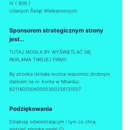
IV ( 908 )
Udanych Świąt Wielkanocnych
Sponsorem strategicznym strony
jest…
TUTAJ MOGŁA BY WYŚWIETLAĆ SIĘ
REKLAMA TWOJEJ FIRMY.
By stronka istniała można wspomóc drobnym
datkiem na nr. konta w Mbanku:
82114020040000350256131507
Podziękowania
Dziękuję odwiedzającym i tym co chcą
widzieć stronkę nadal 🙂