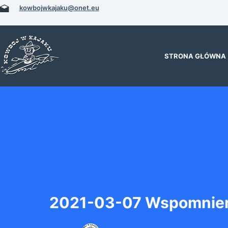
Przejdź
kowbojwkajaku@onet.eu
do
treści
STRONA GŁÓWNA
2021-03-07 Wspomnien