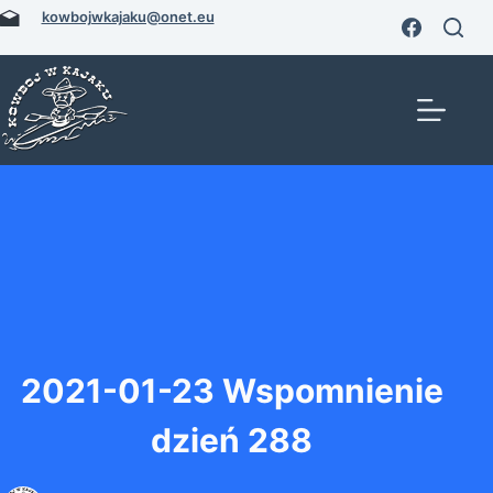
Przejdź
kowbojwkajaku@onet.eu
do
treści
2021-01-23 Wspomnienie
dzień 288