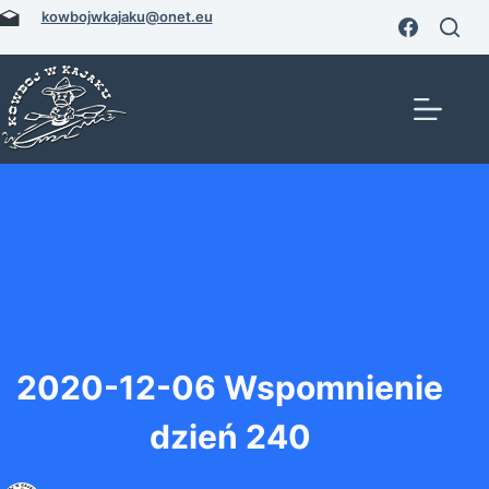
Przejdź
kowbojwkajaku@onet.eu
do
treści
2020-12-06 Wspomnienie
dzień 240