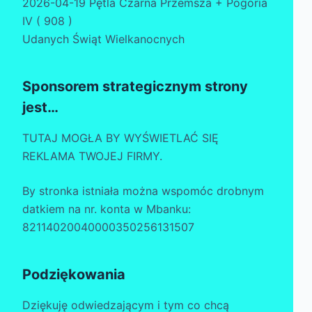
2026-04-19 Pętla Czarna Przemsza + Pogoria
IV ( 908 )
Udanych Świąt Wielkanocnych
Sponsorem strategicznym strony
jest…
TUTAJ MOGŁA BY WYŚWIETLAĆ SIĘ
REKLAMA TWOJEJ FIRMY.
By stronka istniała można wspomóc drobnym
datkiem na nr. konta w Mbanku:
82114020040000350256131507
Podziękowania
Dziękuję odwiedzającym i tym co chcą