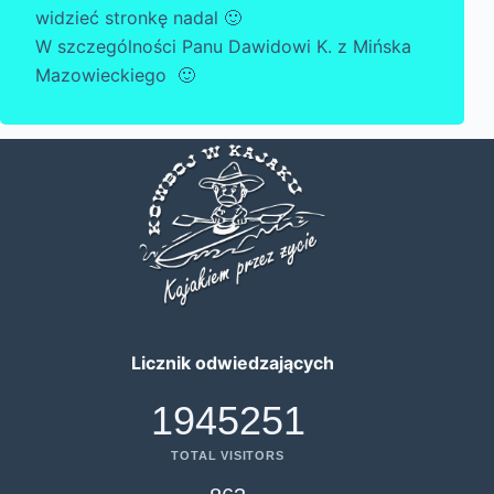
widzieć stronkę nadal 🙂
W szczególności Panu Dawidowi K. z Mińska
Mazowieckiego 🙂
Licznik odwiedzających
1945251
TOTAL VISITORS