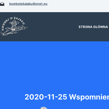
Przejdź
kowbojwkajaku@onet.eu
do
treści
STRONA GŁÓWNA
2020-11-25 Wspomnien