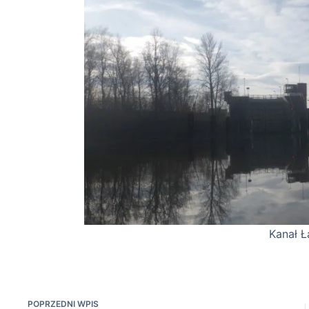
Kanał Łączański 25
POPRZEDNI
WPIS