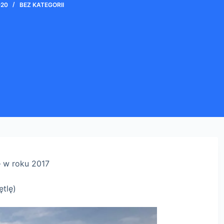
020
BEZ KATEGORII
– w roku 2017
tlę)