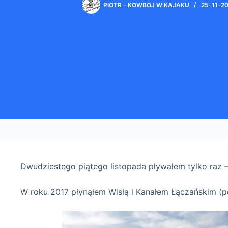
PIOTR - KOWBOJ W KAJAKU
25-11-2
Dwudziestego piątego listopada pływałem tylko raz 
W roku 2017 płynąłem Wisłą i Kanałem Łączańskim (pę