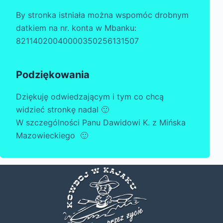
By stronka istniała można wspomóc drobnym
datkiem na nr. konta w Mbanku:
82114020040000350256131507
Podziękowania
Dziękuję odwiedzającym i tym co chcą
widzieć stronkę nadal 🙂
W szczególności Panu Dawidowi K. z Mińska
Mazowieckiego 🙂