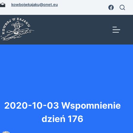
Przejdź
kowbojwkajaku@onet.eu
do
treści
2020-10-03 Wspomnienie
dzień 176