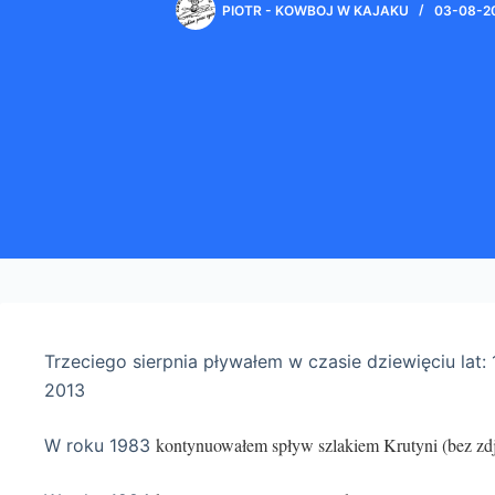
PIOTR - KOWBOJ W KAJAKU
03-08-2
Trzeciego sierpnia pływałem w czasie dziewięciu lat:
2013
kontynuowałem spływ szlakiem Krutyni (bez zd
W roku 1983