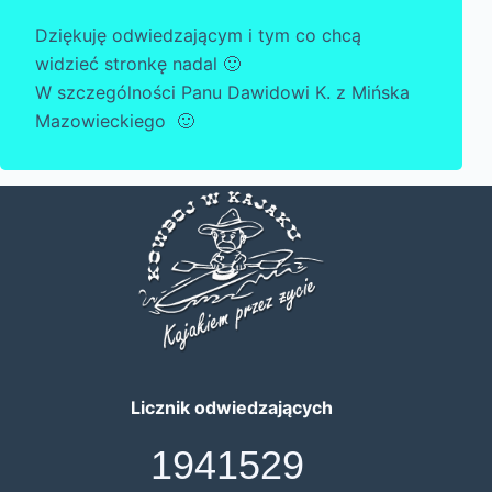
Dziękuję odwiedzającym i tym co chcą
widzieć stronkę nadal 🙂
W szczególności Panu Dawidowi K. z Mińska
Mazowieckiego 🙂
Licznik odwiedzających
1941529