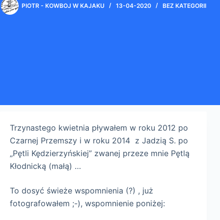
PIOTR - KOWBOJ W KAJAKU
13-04-2020
BEZ KATEGORII
Trzynastego kwietnia pływałem w roku 2012 po
Czarnej Przemszy i w roku 2014 z Jadzią S. po
„Pętli Kędzierzyńskiej” zwanej przeze mnie Pętlą
Kłodnicką (małą) …
To dosyć świeże wspomnienia (?) , już
fotografowałem ;-), wspomnienie poniżej: