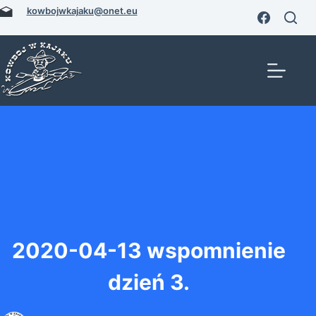
Przejdź
kowbojwkajaku@onet.eu
do
treści
2020-04-13 wspomnienie
dzień 3.