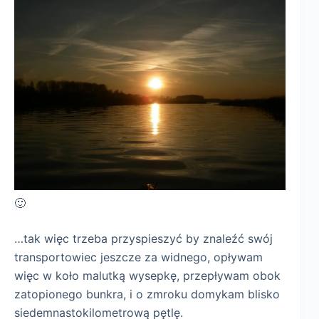
🙂
…tak więc trzeba przyspieszyć by znaleźć swój
transportowiec jeszcze za widnego, opływam
więc w koło malutką wysepkę, przepływam obok
zatopionego bunkra, i o zmroku domykam blisko
siedemnastokilometrową pętlę.