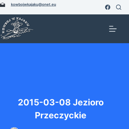
Przejdź
kowbojwkajaku@onet.eu
do
treści
2015-03-08 Jezioro
Przeczyckie