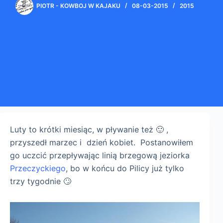
PIOTR - KOWBOJ W KAJAKU
08-03-2015
2015
Luty to krótki miesiąc, w pływanie też 🙂 ,
przyszedł marzec i dzień kobiet. Postanowiłem
go uczcić przepływając linią brzegową jeziorka
Przeczyckiego
, bo w końcu do Pilicy już tylko
trzy tygodnie 🙄